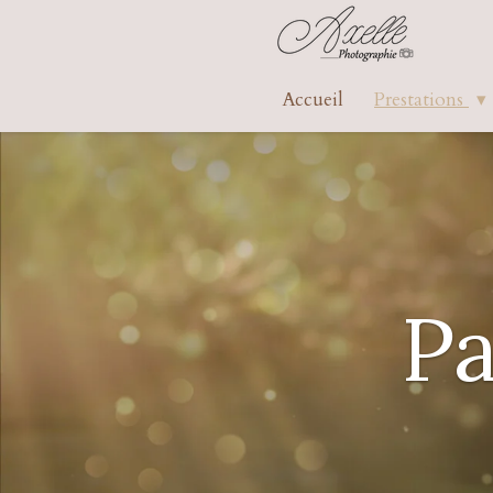
Passer
au
contenu
Accueil
Prestations
principal
Pa