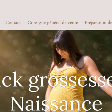
Contact
Consigne général de vente
Préparation d
ck grossess
Naissance