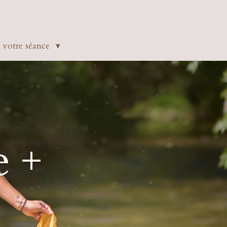
e votre séance
e +